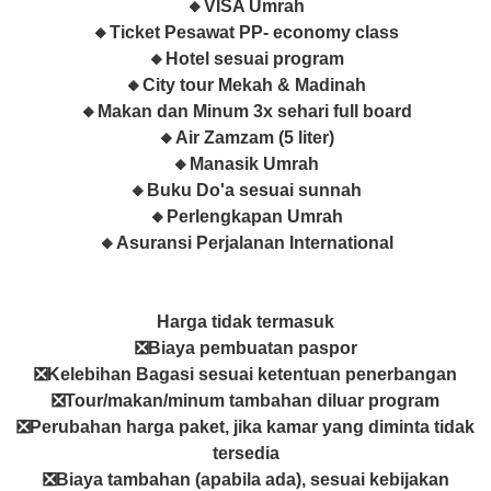
🔸VISA Umrah
🔸Ticket Pesawat PP- economy class
🔸Hotel sesuai program
🔸City tour Mekah & Madinah
🔸Makan dan Minum 3x sehari full board
🔸Air Zamzam (5 liter)
🔸Manasik Umrah
🔸Buku Do'a sesuai sunnah
🔸Perlengkapan Umrah
🔸Asuransi Perjalanan International
Harga tidak termasuk
❎Biaya pembuatan paspor
❎Kelebihan Bagasi sesuai ketentuan penerbangan
❎Tour/makan/minum tambahan diluar program
❎Perubahan harga paket, jika kamar yang diminta tidak
tersedia
❎Biaya tambahan (apabila ada), sesuai kebijakan