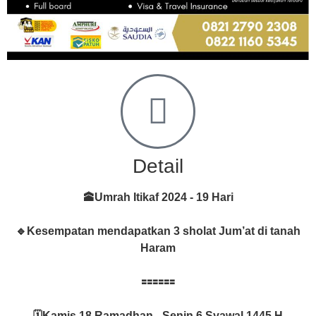
Detail
🕋Umrah Itikaf 2024 - 19 Hari
🔹Kesempatan mendapatkan 3 sholat Jum’at di tanah
Haram
🟰🟰🟰🟰🟰🟰
🗓Kamis 18 Ramadhan - Senin 6 Syawal 1445 H