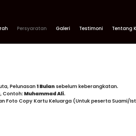
rah
Persyaratan
Galeri
Testimoni
Tentang 
uta, Pelunasan
1 Bulan
sebelum keberangkatan.
a, Contoh:
Muhammad Ali
.
an Foto Copy Kartu Keluarga (Untuk peserta Suami/Ist