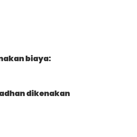
nakan biaya:
adhan dikenakan