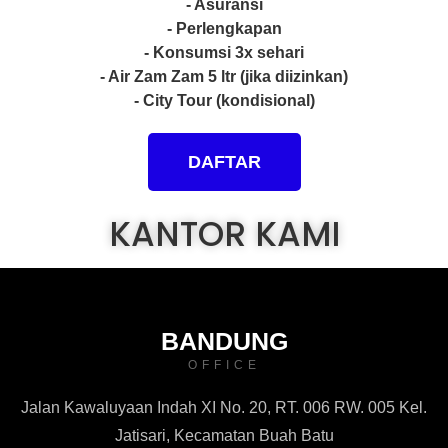
- Asuransi
- Perlengkapan
- Konsumsi 3x sehari
- Air Zam Zam 5 ltr (jika diizinkan)
- City Tour (kondisional)
DAFTAR
KANTOR KAMI
BANDUNG
OFFICE
Jalan Kawaluyaan Indah XI No. 20, RT. 006 RW. 005 Kel.
Jatisari, Kecamatan Buah Batu